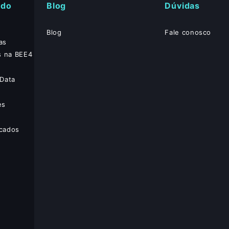
ado
Blog
Dúvidas
Blog
Fale conosco
as
s na BEE4
Data
es
cados