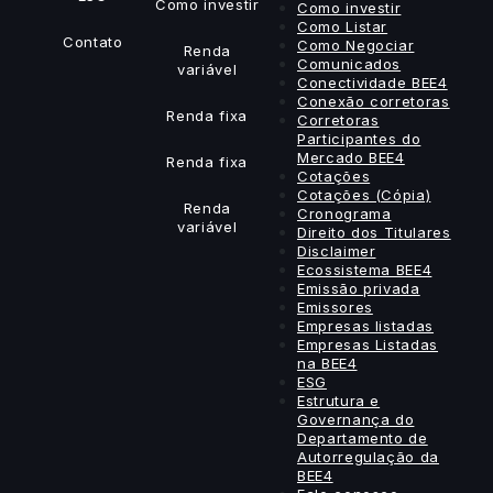
Como investir
Como investir
Como Listar
Contato
Como Negociar
Renda
Comunicados
variável
Conectividade BEE4
Conexão corretoras
Renda fixa
Corretoras
Participantes do
Mercado BEE4
Renda fixa
Cotações
Cotações (Cópia)
Renda
Cronograma
variável
Direito dos Titulares
Disclaimer
Ecossistema BEE4
Emissão privada
Emissores
Empresas listadas
Empresas Listadas
na BEE4
ESG
Estrutura e
Governança do
Departamento de
Autorregulação da
BEE4