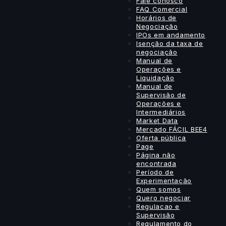
Fale conosco
FAQ Comercial
Horários de
Negociação
IPOs em andamento
Isenção da taxa de
negociação
Manual de
Operações e
Liquidação
Manual de
Supervisão de
Operações e
Intermediários
Market Data
Mercado FÁCIL BEE4
Oferta pública
Page
Página não
encontrada
Período de
Experimentação
Quem somos
Quero negociar
Regulacao e
Supervisão
Regulamento do