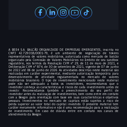
A BEE4 S.A. BALCÃO ORGANIZADO DE EMPRESAS EMERGENTES, inscrita no
CNPJ 42.729.018/0001-79, é um ambiente de negociação de tokens
representativos de valores mobiliários, autorizada como mercado de balcão
organizado pela Comissão de Valores Mobiliários no âmbito de seu sandbox
regulatório, nos termos da Resolução CVM n° 29, de 11 de maio de 2021, e
Deliberação CVM n° 874, de 30 de setembro de 2021, vigente de 07 de junho
de 2022 até 06 de junho de 2026. As atividades descritas neste material são
realizadas em caráter experimental, mediante autorização temporária para
desenvolvimento de atividade regulamentada no mercado de valores
mobiliários brasileiro. O tipo de investimento mencionado neste material
pode não ser adequado a todos os investidores, recomendamos que o
investidor conheça as características e riscos de cada investimento antes de
investir. Recomendamos também o preenchimento do seu perfil de
investidor antes da realização de investimentos, bem como entre em contato
com a Beegin para orientação com base em suas características e objetivos
pessoais. Investimentos no mercado de capitais estão sujeitos a risco de
perda superior ao valor total do capital investido. O presente material tem
caráter meramente informativo e não é uma recomendação para a realização
de investimento. Em caso de dúvida entre em contato nos canais de
atendimento da Beegin.