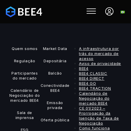
Quem somos
Market Data
A infraestrutura por
trás do mercado de
acesso
Regulação
Depositária
Aviso de privacidade
BEE4
Participantes
Balcão
BEE4 CLASSIC
do mercado
BEE4 DIRECT
BEE4 GO
Conectividade
BEE4 TRACTION
Calendário de
BEE4
Calendário de
Negociação do
Negociação do
mercado BEE4
Emissão
mercado BEE4
privada
CE 01/2023 –
Sala de
Prorrogação da
imprensa
Isenção de Taxa de
Oferta pública
Negociação
Como funciona
ESG