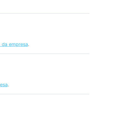
a da empresa
.
esa
.